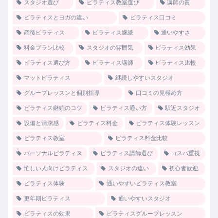
スタジオ選び
ピラティス教室選び
講師の質
ピラティスとヨガの違い
ピラティス口コミ
産後ピラティス
ピラティス継続
通いやすさ
料金プラン比較
スタジオの雰囲気
ピラティス効果
ピラティス選び方
ピラティス講師
ピラティス比較
マットピラティス
継続しやすいスタジオ
グループレッスンと個別指導
口コミの見極め方
ピラティス継続のコツ
ピラティス通い方
駅近スタジオ
設備と清潔感
ピラティス料金
ピラティス体験レッスン
ピラティス教室
ピラティス料金比較
パーソナルピラティス
ピラティス講師選び
コスパ重視
忙しい人向けピラティス
スタジオの違い
初心者歓迎
ピラティス体験
通いやすいピラティス教室
更年期ピラティス
通いやすいスタジオ
ピラティスの効果
ピラティスグループレッスン