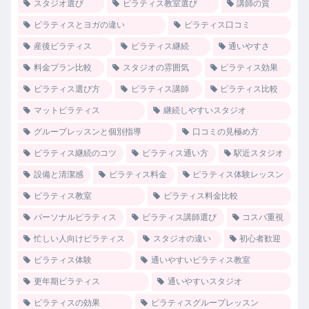
スタジオ選び
ピラティス教室選び
講師の質
ピラティスとヨガの違い
ピラティス口コミ
産後ピラティス
ピラティス継続
通いやすさ
料金プラン比較
スタジオの雰囲気
ピラティス効果
ピラティス選び方
ピラティス講師
ピラティス比較
マットピラティス
継続しやすいスタジオ
グループレッスンと個別指導
口コミの見極め方
ピラティス継続のコツ
ピラティス通い方
駅近スタジオ
設備と清潔感
ピラティス料金
ピラティス体験レッスン
ピラティス教室
ピラティス料金比較
パーソナルピラティス
ピラティス講師選び
コスパ重視
忙しい人向けピラティス
スタジオの違い
初心者歓迎
ピラティス体験
通いやすいピラティス教室
更年期ピラティス
通いやすいスタジオ
ピラティスの効果
ピラティスグループレッスン