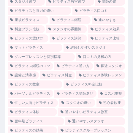
スタジオ選び
ピラティス教室選び
講師の質
ピラティスとヨガの違い
ピラティス口コミ
産後ピラティス
ピラティス継続
通いやすさ
料金プラン比較
スタジオの雰囲気
ピラティス効果
ピラティス選び方
ピラティス講師
ピラティス比較
マットピラティス
継続しやすいスタジオ
グループレッスンと個別指導
口コミの見極め方
ピラティス継続のコツ
ピラティス通い方
駅近スタジオ
設備と清潔感
ピラティス料金
ピラティス体験レッスン
ピラティス教室
ピラティス料金比較
パーソナルピラティス
ピラティス講師選び
コスパ重視
忙しい人向けピラティス
スタジオの違い
初心者歓迎
ピラティス体験
通いやすいピラティス教室
更年期ピラティス
通いやすいスタジオ
ピラティスの効果
ピラティスグループレッスン