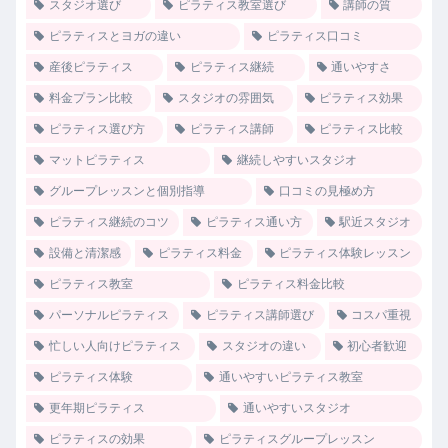
スタジオ選び
ピラティス教室選び
講師の質
ピラティスとヨガの違い
ピラティス口コミ
産後ピラティス
ピラティス継続
通いやすさ
料金プラン比較
スタジオの雰囲気
ピラティス効果
ピラティス選び方
ピラティス講師
ピラティス比較
マットピラティス
継続しやすいスタジオ
グループレッスンと個別指導
口コミの見極め方
ピラティス継続のコツ
ピラティス通い方
駅近スタジオ
設備と清潔感
ピラティス料金
ピラティス体験レッスン
ピラティス教室
ピラティス料金比較
パーソナルピラティス
ピラティス講師選び
コスパ重視
忙しい人向けピラティス
スタジオの違い
初心者歓迎
ピラティス体験
通いやすいピラティス教室
更年期ピラティス
通いやすいスタジオ
ピラティスの効果
ピラティスグループレッスン