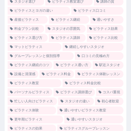
スタジオ選び
ピラティス教室選び
講師の質
ピラティスとヨガの違い
ピラティス口コミ
産後ピラティス
ピラティス継続
通いやすさ
料金プラン比較
スタジオの雰囲気
ピラティス効果
ピラティス選び方
ピラティス講師
ピラティス比較
マットピラティス
継続しやすいスタジオ
グループレッスンと個別指導
口コミの見極め方
ピラティス継続のコツ
ピラティス通い方
駅近スタジオ
設備と清潔感
ピラティス料金
ピラティス体験レッスン
ピラティス教室
ピラティス料金比較
パーソナルピラティス
ピラティス講師選び
コスパ重視
忙しい人向けピラティス
スタジオの違い
初心者歓迎
ピラティス体験
通いやすいピラティス教室
更年期ピラティス
通いやすいスタジオ
ピラティスの効果
ピラティスグループレッスン