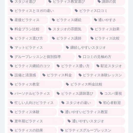
スタジオ選び
ピラティス教室選び
講師の質
ピラティスとヨガの違い
ピラティス口コミ
産後ピラティス
ピラティス継続
通いやすさ
料金プラン比較
スタジオの雰囲気
ピラティス効果
ピラティス選び方
ピラティス講師
ピラティス比較
マットピラティス
継続しやすいスタジオ
グループレッスンと個別指導
口コミの見極め方
ピラティス継続のコツ
ピラティス通い方
駅近スタジオ
設備と清潔感
ピラティス料金
ピラティス体験レッスン
ピラティス教室
ピラティス料金比較
パーソナルピラティス
ピラティス講師選び
コスパ重視
忙しい人向けピラティス
スタジオの違い
初心者歓迎
ピラティス体験
通いやすいピラティス教室
更年期ピラティス
通いやすいスタジオ
ピラティスの効果
ピラティスグループレッスン