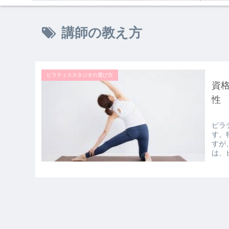
講師の教え方
ピラティススタジオの選び方
資
性
ピラ
す。
すが
は、