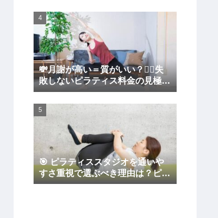
💸月謝が高い＝質がいい？🧘‍♀️失
敗しないピラティス料金の見極め
方
🎯 ピラティススタジオを通いや
すさ重視で選ぶべき理由は？ピラ
ティス初心者が後悔しないコツ
🏠