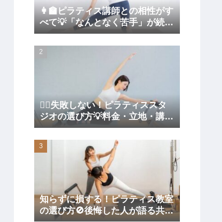
👩‍🏫ピラティス講師との相性がす
べて💡「なんとなく苦手」が続か
ない原因になる理由
🧘‍♀️失敗しない！ピラティススタ
ジオの選び方💡料金・立地・講師
まで徹底比較
知らずに損する！ピラティス教室
の選び方🚫後悔した人が語る共通
の落とし穴