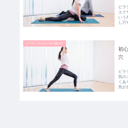
ピラ
エク
いう
し穴
ピラティススタジオの選び方
初
穴
ピラ
気の
くあ
気が