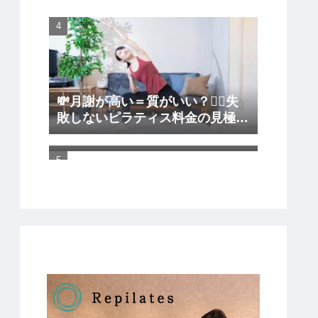
💸月謝が高い＝質がいい？🧘‍♀️失
敗しないピラティス料金の見極め
🎯 ピラティススタジオを通いや
方
すさ重視で選ぶべき理由は？ピラ
ティス初心者が後悔しないコツ
🏠