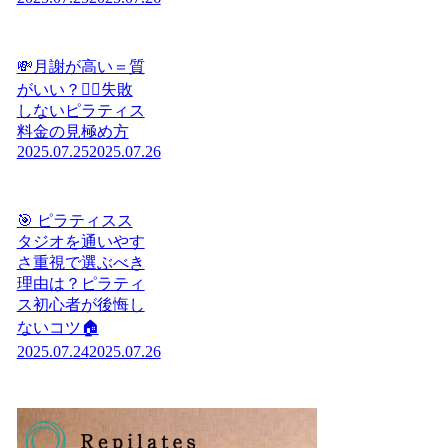
💸月謝が高い＝質
がいい？🧘‍♀️失敗
しないピラティス
料金の見極め方
2025.07.25
2025.07.26
🎯 ピラティスス
タジオを通いやす
さ重視で選ぶべき
理由は？ピラティ
ス初心者が後悔し
ないコツ🏠
2025.07.24
2025.07.26