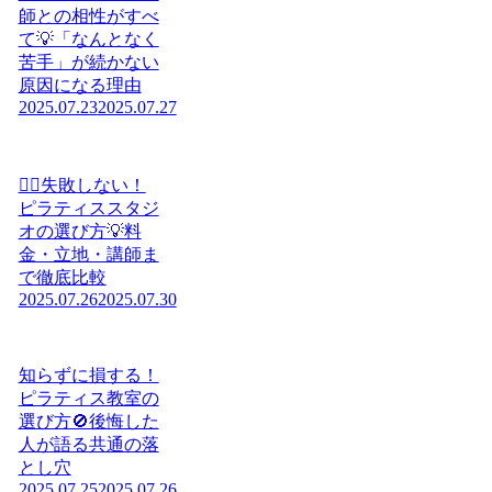
師との相性がすべ
て💡「なんとなく
苦手」が続かない
原因になる理由
2025.07.23
2025.07.27
🧘‍♀️失敗しない！
ピラティススタジ
オの選び方💡料
金・立地・講師ま
で徹底比較
2025.07.26
2025.07.30
知らずに損する！
ピラティス教室の
選び方🚫後悔した
人が語る共通の落
とし穴
2025.07.25
2025.07.26