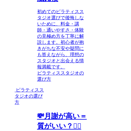
初めてのピラティスス
タジオ選びで後悔しな
いために、料金・講
師・通いやすさ・体験
の見極め方を丁寧に解
説します。初心者が抱
きがちな不安や疑問に
も答えながら、理想の
スタジオと出会える情
報満載です。
ピラティススタジオの
選び方
ピラティスス
タジオの選び
方
💸月謝が高い＝
質がいい？🧘‍♀️