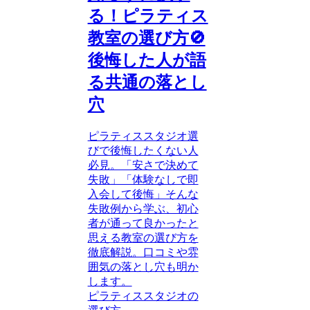
る！ピラティス
教室の選び方🚫
後悔した人が語
る共通の落とし
穴
ピラティススタジオ選
びで後悔したくない人
必見。「安さで決めて
失敗」「体験なしで即
入会して後悔」そんな
失敗例から学ぶ、初心
者が通って良かったと
思える教室の選び方を
徹底解説。口コミや雰
囲気の落とし穴も明か
します。
ピラティススタジオの