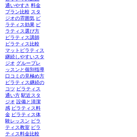
通いやすさ
料金
プラン比較
スタ
ジオの雰囲気
ピ
ラティス効果
ピ
ラティス選び方
ピラティス講師
ピラティス比較
マットピラティス
継続しやすいスタ
ジオ
グループレ
ッスンと個別指導
口コミの見極め方
ピラティス継続の
コツ
ピラティス
通い方
駅近スタ
ジオ
設備と清潔
感
ピラティス料
金
ピラティス体
験レッスン
ピラ
ティス教室
ピラ
ティス料金比較