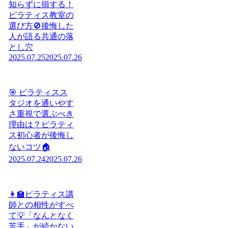
知らずに損する！
ピラティス教室の
選び方🚫後悔した
人が語る共通の落
とし穴
2025.07.25
2025.07.26
🎯 ピラティスス
タジオを通いやす
さ重視で選ぶべき
理由は？ピラティ
ス初心者が後悔し
ないコツ🏠
2025.07.24
2025.07.26
👩‍🏫ピラティス講
師との相性がすべ
て💡「なんとなく
苦手」が続かない