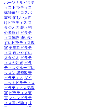
パーソナルピラテ
ィス
ピラティス
講師選び
コスパ
重視
忙しい人向
けピラティス
ス
タジオの違い
初
心者歓迎
ピラテ
ィス体験
通いや
すいピラティス教
室
更年期ピラテ
ィス
通いやすい
スタジオ
ピラテ
ィスの効果
ピラ
ティスグループレ
ッスン
姿勢改善
ピラティス
ダイ
エットピラティス
ピラティス人気教
室
ピラティス東
京
マシンピラテ
ィス高い理由
リ