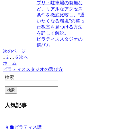
プリ・駐車場の有無な
ど、リアルなアクセス
条件を徹底比較し、“通
いたくなる環境”の整っ
た教室を見つける方法
を詳しく解説。
ピラティススタジオの
選び方
次のページ
1
2
…
6
次へ
ホーム
ピラティススタジオの選び方
検索
検索
人気記事
👩‍🏫ピラティス講