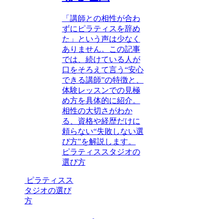
「講師との相性が合わ
ずにピラティスを辞め
た」という声は少なく
ありません。この記事
では、続けている人が
口をそろえて言う“安心
できる講師”の特徴と、
体験レッスンでの見極
め方を具体的に紹介。
相性の大切さがわか
る、資格や経歴だけに
頼らない“失敗しない選
び方”を解説します。
ピラティススタジオの
選び方
ピラティスス
タジオの選び
方