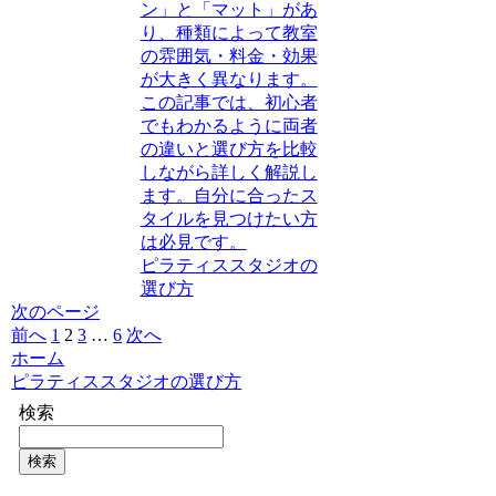
ン」と「マット」があ
り、種類によって教室
の雰囲気・料金・効果
が大きく異なります。
この記事では、初心者
でもわかるように両者
の違いと選び方を比較
しながら詳しく解説し
ます。自分に合ったス
タイルを見つけたい方
は必見です。
ピラティススタジオの
選び方
次のページ
前へ
1
2
3
…
6
次へ
ホーム
ピラティススタジオの選び方
検索
検索