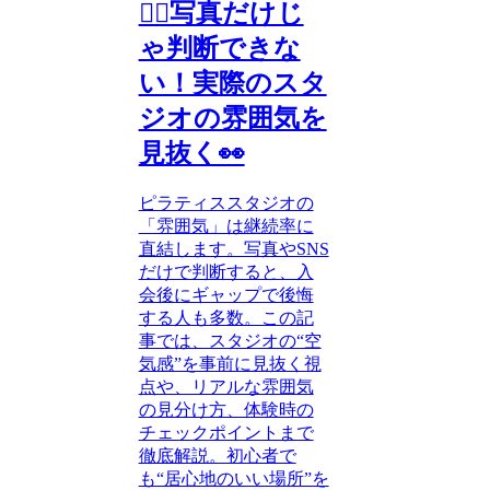
🧘‍♀️写真だけじ
ゃ判断できな
い！実際のスタ
ジオの雰囲気を
見抜く👀
ピラティススタジオの
「雰囲気」は継続率に
直結します。写真やSNS
だけで判断すると、入
会後にギャップで後悔
する人も多数。この記
事では、スタジオの“空
気感”を事前に見抜く視
点や、リアルな雰囲気
の見分け方、体験時の
チェックポイントまで
徹底解説。初心者で
も“居心地のいい場所”を