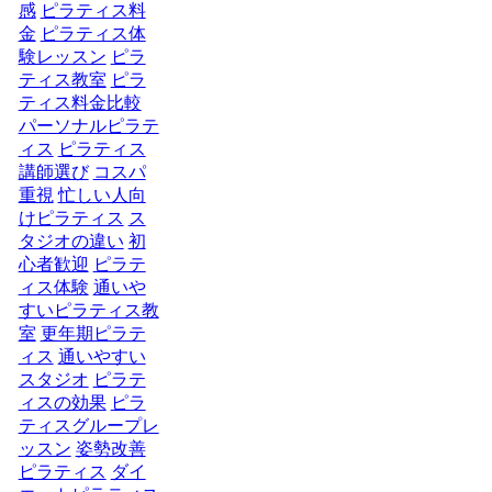
感
ピラティス料
金
ピラティス体
験レッスン
ピラ
ティス教室
ピラ
ティス料金比較
パーソナルピラテ
ィス
ピラティス
講師選び
コスパ
重視
忙しい人向
けピラティス
ス
タジオの違い
初
心者歓迎
ピラテ
ィス体験
通いや
すいピラティス教
室
更年期ピラテ
ィス
通いやすい
スタジオ
ピラテ
ィスの効果
ピラ
ティスグループレ
ッスン
姿勢改善
ピラティス
ダイ