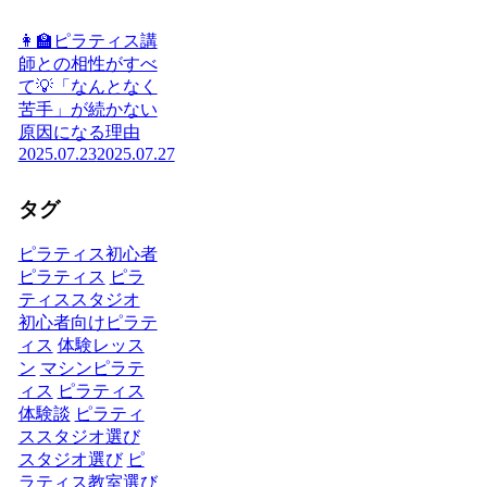
👩‍🏫ピラティス講
師との相性がすべ
て💡「なんとなく
苦手」が続かない
原因になる理由
2025.07.23
2025.07.27
タグ
ピラティス初心者
ピラティス
ピラ
ティススタジオ
初心者向けピラテ
ィス
体験レッス
ン
マシンピラテ
ィス
ピラティス
体験談
ピラティ
ススタジオ選び
スタジオ選び
ピ
ラティス教室選び