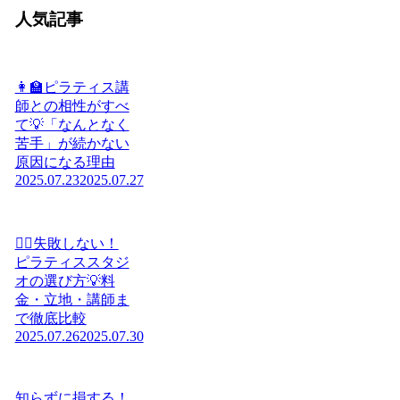
人気記事
👩‍🏫ピラティス講
師との相性がすべ
て💡「なんとなく
苦手」が続かない
原因になる理由
2025.07.23
2025.07.27
🧘‍♀️失敗しない！
ピラティススタジ
オの選び方💡料
金・立地・講師ま
で徹底比較
2025.07.26
2025.07.30
知らずに損する！