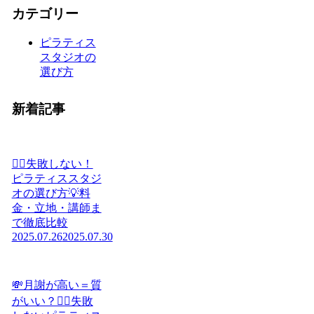
カテゴリー
ピラティス
スタジオの
選び方
新着記事
🧘‍♀️失敗しない！
ピラティススタジ
オの選び方💡料
金・立地・講師ま
で徹底比較
2025.07.26
2025.07.30
💸月謝が高い＝質
がいい？🧘‍♀️失敗