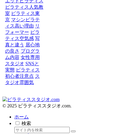
エットピラティス
ピラティス人気教
室
ピラティス東
京
マシンピラテ
ィス高い理由
リ
フォーマー
ピラ
ティス空気感
写
真と違う
居心地
の良さ
プログラ
ム内容
女性専用
スタジオ
SNSと
実態
ピラティス
初心者注意点
ス
タジオ雰囲気
© 2025 ピラティススタジオ.com.
ホーム
検索