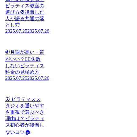
ピラティス教室の
選び方🚫後悔した
人が語る共通の落
とし穴
2025.07.25
2025.07.26
💸月謝が高い＝質
がいい？🧘‍♀️失敗
しないピラティス
料金の見極め方
2025.07.25
2025.07.26
🎯 ピラティスス
タジオを通いやす
さ重視で選ぶべき
理由は？ピラティ
ス初心者が後悔し
ないコツ🏠