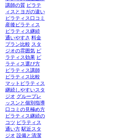
講師の質
ピラテ
ィスとヨガの違い
ピラティス口コミ
産後ピラティス
ピラティス継続
通いやすさ
料金
プラン比較
スタ
ジオの雰囲気
ピ
ラティス効果
ピ
ラティス選び方
ピラティス講師
ピラティス比較
マットピラティス
継続しやすいスタ
ジオ
グループレ
ッスンと個別指導
口コミの見極め方
ピラティス継続の
コツ
ピラティス
通い方
駅近スタ
ジオ
設備と清潔